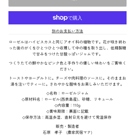
別のお支払い方法
ローゼルはハイビスカスと同じアオイ科の植物です。花が咲き終わ
った後のがくをひとつひとつ収穫して中の種を取り出し、低精製糖
で甘みをつけた甘酸っぱいジャムです。
つくりたての鮮やかなピンク色と手作りの優しい味わいをご賞味く
ださい。
トーストやヨーグルトに。チーズや肉料理のソースに。そのままお
湯を注いでティーに。さわやかな酸味をお楽しみいただけます。
◇名称：ローゼルジャム
◇原材料名：ローゼル(西表島産)、砂糖、リキュール
◇内容量：110g
◇賞味期限：裏面に記載
◇保存方法：高温多湿、直射日光を避けて常温保存
販売・製造者
石原 孝子 (農家民宿マナ)