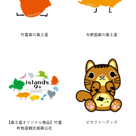
竹富島の島土産
与那国島の島土産
ピカリャ〜グッズ
【島土産オリジナル商品】竹富
町物産観光振興公社