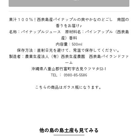
果汁１００％！西表島産パイナップルの爽やかなのどごし 南国の
香りをお届け♪
名称：パイナップルジュース 原材料名：パインアップル（西表島
産）香料
内容量：500ml
保存方法：直射日光を避けて、常温で保存してください。
製造者：農業生産法人（有）西表生産農園 西表島パイランドファ
ーム
沖縄県八重山郡竹富町字古見ウフマタ53-1
TEL ： 0980-85-5586
こちらの商品はガラス瓶になります。
他の島の島土産も見てみる